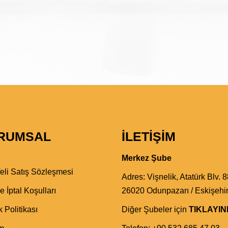
RUMSAL
İLETIŞIM
Merkez Şube
eli Satış Sözleşmesi
Adres:
Vişnelik, Atatürk Blv. 8
e İptal Koşulları
26020 Odunpazarı / Eskişehi
k Politikası
Diğer Şubeler için
TIKLAYIN