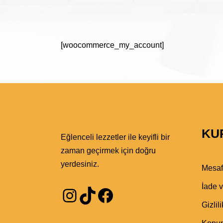
[woocommerce_my_account]
KU
Eğlenceli lezzetler ile keyifli bir
zaman geçirmek için doğru
yerdesiniz.
Mesaf
İade v
Instagram
TikTok
Facebook
Gizlili