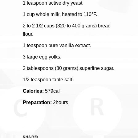
1 teaspoon active dry yeast.
1 cup whole milk, heated to 110°F.
2 to 2 1/2 cups (320 to 400 grams) bread
flour.
1 teaspoon pure vanilla extract.
3 large egg yolks.
2 tablespoons (30 grams) superfine sugar.
1/2 teaspoon table salt.
Calories:
579cal
Preparation:
2hours
SHARE: